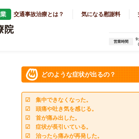
営業
交通事故治療とは？
気になる慰謝料
療院
9
営業時間
（
どのような症状が出るの？
☑ 集中できなくなった。
☑ 頭痛や吐き気を感じる。
☑ 首が痛み出した。
☑ 症状が長引いている。
☑ 治ったら痛みが再発した。