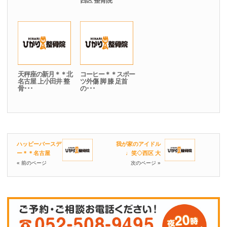
西区 整骨院
天秤座の新月＊＊北
コーヒー＊＊スポー
名古屋 上小田井 整
ツ外傷 脚 膝 足首
骨･･･
の･･･
ハッピーバースデ
我が家のアイドル
ー＊＊名古屋
♩笑◇西区 大
« 前のページ
次のページ »