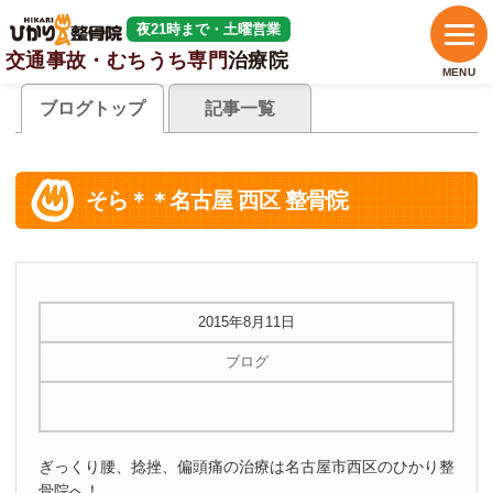
夜21時まで・土曜営業
交通事故・むちうち専門
治療院
MENU
ブログトップ
記事一覧
そら＊＊名古屋 西区 整骨院
2015年8月11日
ブログ
ぎっくり腰、捻挫、偏頭痛の治療は名古屋市西区のひかり整
骨院へ！