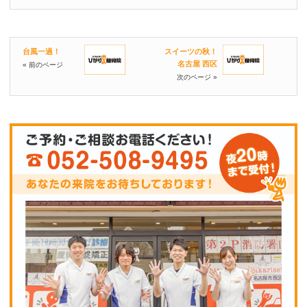
台風一過！
スイーツの秋！
名古屋 西区
« 前のページ
次のページ »