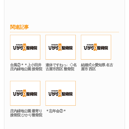
関連記事
台風②＊＊上小田井
連休ですねっ♩◇名
結婚式☆愛知県 名古
庄内緑地公園 接骨院
古屋市西区 整骨院
屋市 西区
庄内緑地公園 最寄り
＊忘年会②＊
接骨院 ひかり整骨院