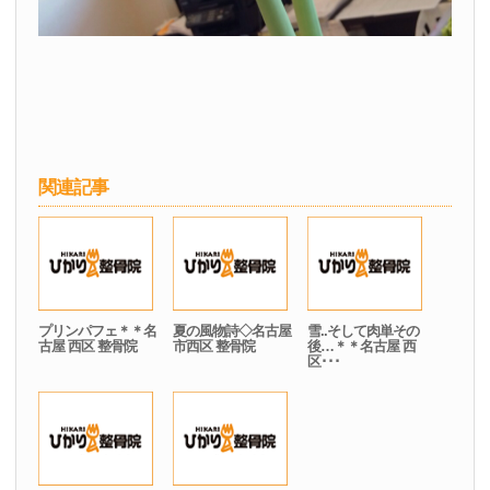
関連記事
プリンパフェ＊＊名
夏の風物詩◇名古屋
雪..そして肉単その
古屋 西区 整骨院
市西区 整骨院
後…＊＊名古屋 西
区･･･