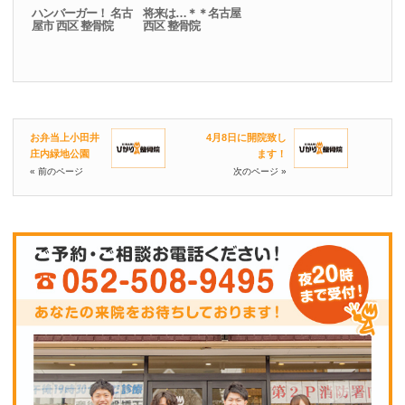
ハンバーガー！ 名古
将来は…＊＊名古屋
屋市 西区 整骨院
西区 整骨院
お弁当上小田井
4月8日に開院致し
庄内緑地公園
ます！
« 前のページ
次のページ »