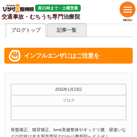
夜21時まで・土曜営業
交通事故・むちうち専門
治療院
MENU
ブログトップ
記事一覧
インフルエンザにはご注意を
2015年1月23日
ブログ
骨盤矯正、猫背矯正、bmk美健整体やギックリ腰、寝違いな
どの症状は名古屋市西区のひかり整骨院へどうぞ！