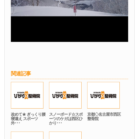
関連記事
改めて★ ぎっくり腰
スノーボード☆スポ
京都◇名古屋市西区
寝違え スポーツ
ーツのケガは西区ひ
整骨院
外･･･
かり･･･