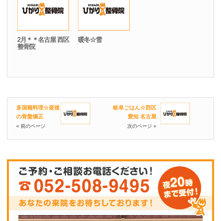
2月＊＊名古屋 西区
暖冬☆雪
整骨院
多国籍料理☆産後
岐阜ごはん☆西区
の骨盤矯正
愛知 名古屋
« 前のページ
次のページ »