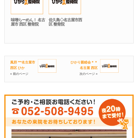
味噌らーめん！ 名古
佐久島◇名古屋市西
屋市 西区 整骨院
区 整骨院
風邪 ***名古屋市
ひかり親睦会＊＊
西区 ひか
名古屋 西区
« 前のページ
次のページ »