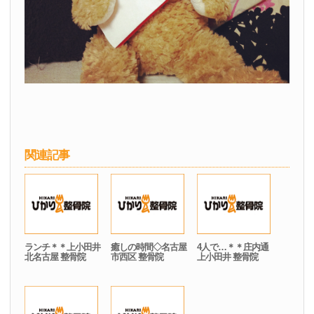
関連記事
ランチ＊＊上小田井
癒しの時間◇名古屋
4人で…＊＊庄内通
北名古屋 整骨院
市西区 整骨院
上小田井 整骨院