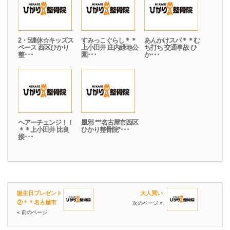
2・5連休☆キッズス
すみっこぐらし＊＊
あんかけスパ＊＊む
ペース 西区ひかり
上小田井 庄内緑地公
ち打ち 交通事故 ひ
整･･･
園･･･
か･･･
ヘアーチェンジ！！
風邪 ***名古屋市西区
＊＊上小田井 比良
ひかり整骨院*･･･
接･･･
誕生日プレゼント
大人買い
②＊＊名古屋市
次のページ »
« 前のページ