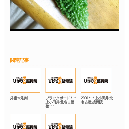
関連記事
外傷☆彫刻
ブラックボード＊＊
2000＊＊上小田井 北
上小田井 北名古屋
名古屋 接骨院
整･･･