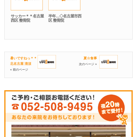
サッカー＊＊名古屋
半年…◇名古屋市西
西区 整骨院
区 整骨院
暑いですねっ＊＊
夏☆食事
北名古屋 清須
次のページ »
« 前のページ