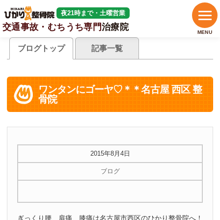
夜21時まで・土曜営業
交通事故・むちうち専門
治療院
MENU
ブログトップ
記事一覧
ワンタンにゴーヤ♡＊＊名古屋 西区 整
骨院
2015年8月4日
ブログ
ぎっくり腰、肩痛、膝痛は名古屋市西区のひかり整骨院へ！