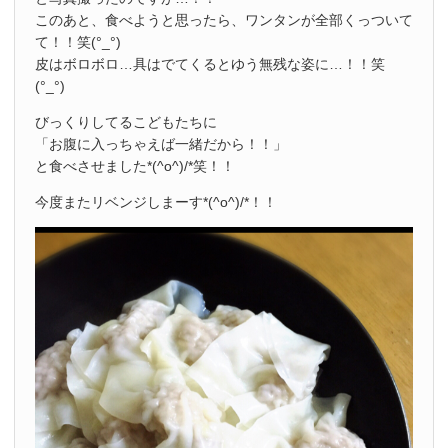
このあと、食べようと思ったら、ワンタンが全部くっついて
て！！笑(°_°)
皮はボロボロ…具はでてくるとゆう無残な姿に…！！笑
(°_°)
びっくりしてるこどもたちに
「お腹に入っちゃえば一緒だから！！」
と食べさせました*(^o^)/*笑！！
今度またリベンジしまーす*(^o^)/*！！