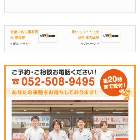
京都◇名古屋市西
暑いっっ＊＊上小
区 整骨院
田井 庄内緑地
« 前のページ
次のページ »