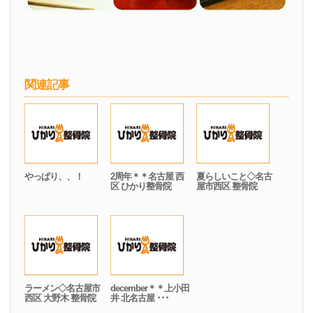
関連記事
やっぱり、、！
2周年＊＊名古屋 西
夏らしいこと◇名古
区 ひかり整骨院
屋市西区 整骨院
ラーメン◇名古屋市
december＊＊上小田
西区 大野木 整骨院
井 北名古屋 ･･･