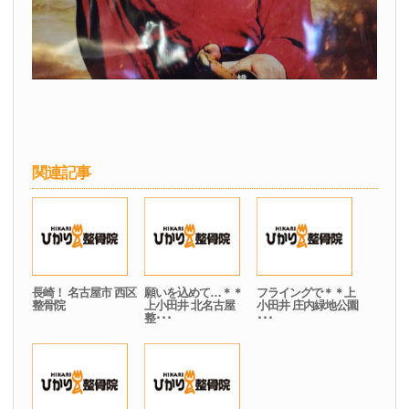
関連記事
長崎！ 名古屋市 西区
願いを込めて…＊＊
フライングで＊＊上
整骨院
上小田井 北名古屋
小田井 庄内緑地公園
整･･･
･･･