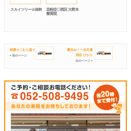
スカイツリー☆体幹
花粉症◇西区 大野木
整骨院
相撲☆こむら返り
夏休み＊＊名古屋
西区 ひかり
« 前のページ
次のページ »