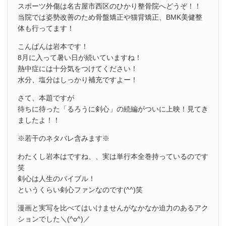
スポーツ外傷は名古屋市西区のひかり整骨院へどうぞ！！
当院では姿勢改善のため骨盤矯正や猫背矯正、BMK美健整
体も行ってます！
こんばんは岩本です！
8月に入って暑い日が続いていますね！
熱中症には十分気をつけてください！
水分、塩分はしっかり補充ですよー！
さて、本題ですが
待ちに待った「るろうに剣心」の続編がついに上映！見てき
ましたよ！！
※若干のネタバレ含みます※
わたくし岩本はですね、、実は単行本全巻持っているのです
笑
剣心は人生のバイブル！
というくらい剣心ファンなのです(^^)笑
漫画と実写を比べてはいけませんがなかなか迫力のあるアク
ションでした＼(^o^)／