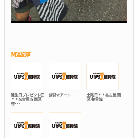
関連記事
誕生日プレゼント②
猫背☆アート
土曜日＊＊名古屋 西
＊＊名古屋市 西区
区 整骨院
整･･･