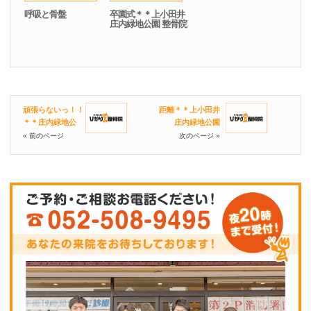
呼吸と骨盤
卒園式＊＊上小田井
庄内緑地公園 整骨院
頑張らないっ！！
距離＊＊上小田井
＊＊庄内緑地公
庄内緑地公園
« 前のページ
次のページ »