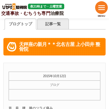
夜21時まで・土曜営業
交通事故・むちうち専門
治療院
MENU
ブログトップ
記事一覧
天秤座の新月＊＊北名古屋 上小田井 整
骨院
2015年10月12日
ブログ
首、肩、腰、膝のツライ痛み…