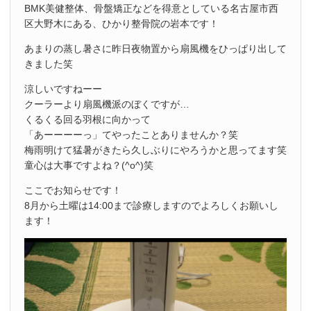
BMK美健整体、骨盤矯正などを得意としている名古屋市西
区大野木にある、ひかり整骨院の岩本です！
あまりの蒸し暑さに昨日夜物置から扇風機をひっぱり出して
きました笑
涼しいですねーー
クーラーより扇風機派のぼくですが…
くるくる回る羽根に向かって
「あーーーーっ」てやったことありませんか？笑
梅雨明けて猛暑がきたら久しぶりにやろうかと思ってます笑
童心は大事ですよね？(^o^)笑
ここでお知らせです！
8月から土曜は14:00まで診療しますのでよろしくお願いし
ます！