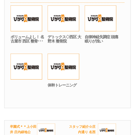
ボリュームよし！ 名
デトックス◇西区 大
自律神経失調症 頭痛
古屋市 西区 整骨･･･
野木 整骨院
眠りが浅い
体幹トレーニング
卒園式＊＊上小田
スタッフ紹介☆庄
井 庄内緑地公
内通り 名西