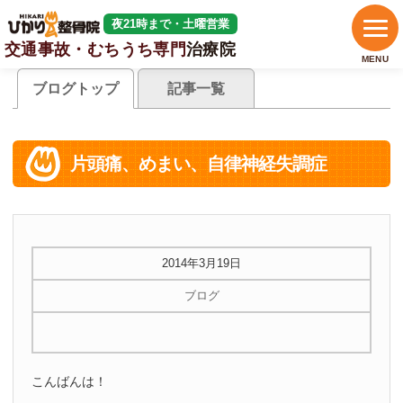
夜21時まで・土曜営業
交通事故・むちうち専門
治療院
MENU
ブログトップ
記事一覧
片頭痛、めまい、自律神経失調症
2014年3月19日
ブログ
こんばんは！